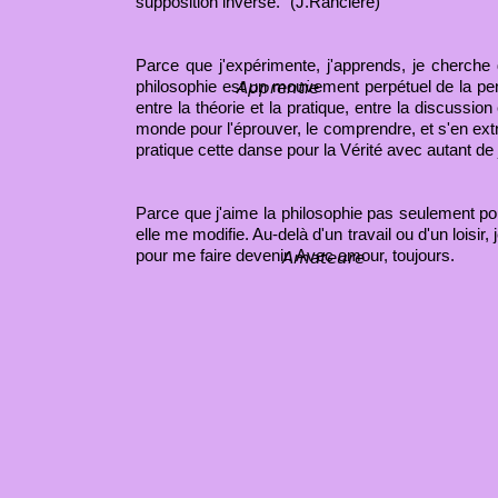
supposition inverse." (J.Rancière)
Parce que j'expérimente, j'apprends, je cherche
philosophie est un mouvement perpétuel de la pens
Apprentie
entre la théorie et la pratique, entre la discussio
monde pour l'éprouver, le comprendre, et s'en extra
pratique cette danse pour la Vérité avec autant de
Parce que j'aime la philosophie pas seulement p
elle me modifie. Au-delà d'un travail ou d'un loisir,
pour me faire devenir. Avec amour, toujours.
Amateure