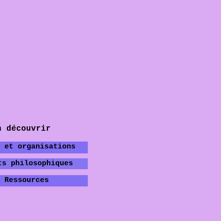
n découvrir
.
 et organisations
ts philosophiques
Ressources